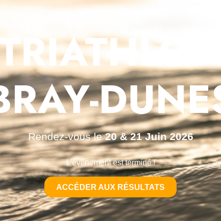
TRIATHLO
BRAY‑DUNE
Rendez-vous le
20 & 21 Juin 2026
L'événement est terminé !
ACCÉDER AUX RÉSULTATS