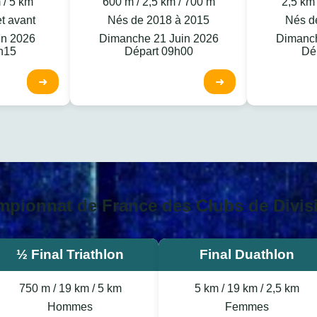
 / 5 km
600 m / 2,5 km / 700 m
2,5 km 
t avant
Nés de 2018 à 2015
Nés d
in 2026
Dimanche 21 Juin 2026
Dimanch
h15
Départ 09h00
Dé
➜
➜
pionnat de France des Clubs de Divis
½ Final Triathlon
Final Duathlon
750 m / 19 km / 5 km
5 km / 19 km / 2,5 km
Hommes
Femmes