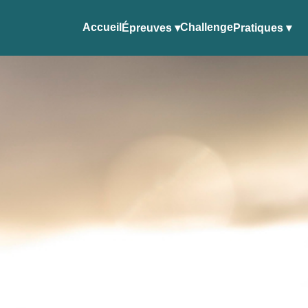
Accueil
Challenge
Épreuves ▾
Pratiques ▾