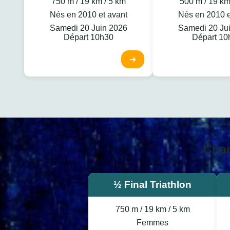
750 m / 19 km / 5 km
500 m / 19 km
Nés en 2010 et avant
Nés en 2010 e
Samedi 20 Juin 2026
Samedi 20 Ju
Départ 10h30
Départ 10
➜
Cham
½ Final Triathlon
750 m / 19 km / 5 km
Femmes