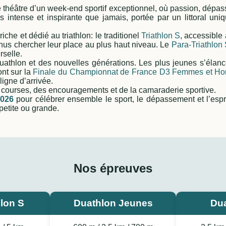
 théâtre d’un week-end sportif exceptionnel, où passion, dépass
 intense et inspirante que jamais, portée par un littoral uniq
che et dédié au triathlon: le traditionel
Triathlon S
, accessible 
venus chercher leur place au plus haut niveau. Le
Para-Triathlon
rselle.
uathlon et des nouvelles générations. Les plus jeunes s’élanc
ont sur la
Finale du Championnat de France D3 Femmes et H
igne d’arrivée.
 courses, des encouragements et de la camaraderie sportive.
2026
pour célébrer ensemble le sport, le dépassement et l’esp
petite ou grande.
Nos épreuves
hlon S
Duathlon Jeunes
Dua